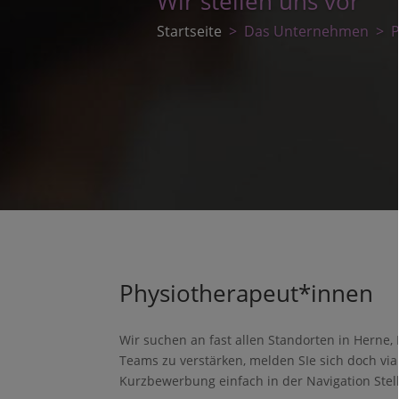
Wir stellen uns vor
Startseite
> Das Unternehmen
> Pr
Physiotherapeut*innen
Wir suchen an fast allen Standorten in Herne
Teams zu verstärken, melden SIe sich doch v
Kurzbewerbung einfach in der Navigation Ste