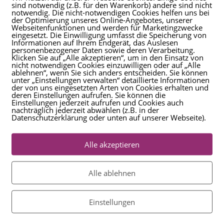
sind notwendig (z.B. für den Warenkorb) andere sind nicht
notwendig. Die nicht-notwendigen Cookies helfen uns bei
esse > Beitrag
der Optimierung unseres Online-Angebotes, unserer
Webseitenfunktionen und werden für Marketingzwecke
eingesetzt. Die Einwilligung umfasst die Speicherung von
Informationen auf Ihrem Endgerät, das Auslesen
personenbezogener Daten sowie deren Verarbeitung.
Klicken Sie auf „Alle akzeptieren“, um in den Einsatz von
nicht notwendigen Cookies einzuwilligen oder auf „Alle
ablehnen“, wenn Sie sich anders entscheiden. Sie können
unter „Einstellungen verwalten“ detaillierte Informationen
der von uns eingesetzten Arten von Cookies erhalten und
deren Einstellungen aufrufen. Sie können die
Einstellungen jederzeit aufrufen und Cookies auch
nachträglich jederzeit abwählen (z.B. in der
Datenschutzerklärung oder unten auf unserer Webseite).
Alle akzeptieren
Alle ablehnen
, Bochum und Recklinghausen Kolleginnen und Kollegen. Wenn Sie 
Einstellungen
ia WhatsApp 0157 85004499 bei uns oder nutzen unsere Kurzbewerb
llenangebote oder
hier klicken.