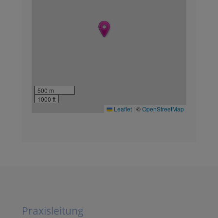
500 m
1000 ft
Leaflet
|
©
OpenStreetMap
Praxisleitung