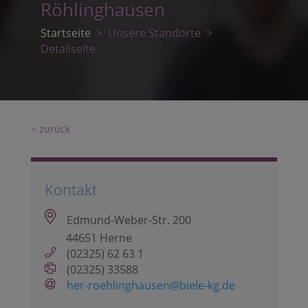
Röhlinghausen
Startseite
> Unsere Standorte
>
Detailseite
< zurück
Kontakt
Edmund-Weber-Str. 200
44651 Herne
(02325) 62 63 1
(02325) 33588
her-roehlinghausen@biele-kg.de